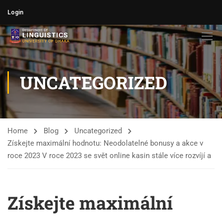
Login
UNCATEGORIZED
Home
Blog
Uncategorized
Získejte maximální hodnotu: Neodolatelné bonusy a akce v
roce 2023 V roce 2023 se svět online kasin stále více rozvíjí a
Získejte maximální