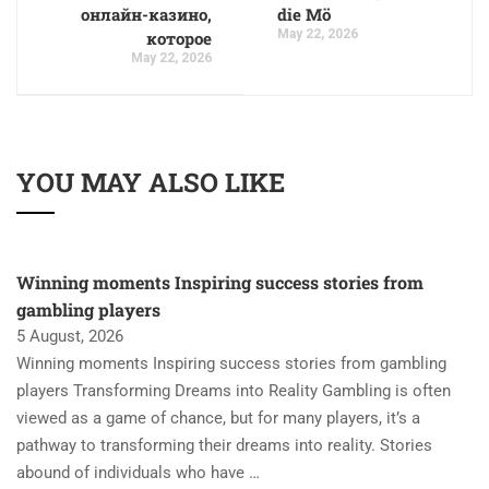
онлайн-казино,
die Mö
May 22, 2026
которое
May 22, 2026
YOU MAY ALSO LIKE
Winning moments Inspiring success stories from
gambling players
5 August, 2026
Winning moments Inspiring success stories from gambling
players Transforming Dreams into Reality Gambling is often
viewed as a game of chance, but for many players, it’s a
pathway to transforming their dreams into reality. Stories
abound of individuals who have …