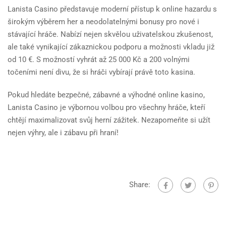
Lanista Casino představuje moderní přístup k online hazardu s
širokým výběrem her a neodolatelnými bonusy pro nové i
stávající hráče. Nabízí nejen skvělou uživatelskou zkušenost,
ale také vynikající zákaznickou podporu a možnosti vkladu již
od 10 €. S možností vyhrát až 25 000 Kč a 200 volnými
točeními není divu, že si hráči vybírají právě toto kasina.
Pokud hledáte bezpečné, zábavné a výhodné online kasino,
Lanista Casino je výbornou volbou pro všechny hráče, kteří
chtějí maximalizovat svůj herní zážitek. Nezapomeňte si užít
nejen výhry, ale i zábavu při hraní!
Share: