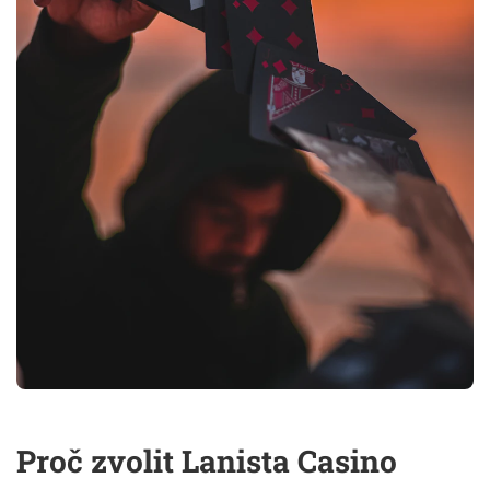
Proč zvolit Lanista Casino