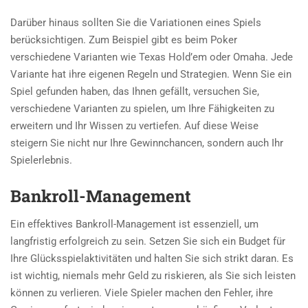
Darüber hinaus sollten Sie die Variationen eines Spiels
berücksichtigen. Zum Beispiel gibt es beim Poker
verschiedene Varianten wie Texas Hold’em oder Omaha. Jede
Variante hat ihre eigenen Regeln und Strategien. Wenn Sie ein
Spiel gefunden haben, das Ihnen gefällt, versuchen Sie,
verschiedene Varianten zu spielen, um Ihre Fähigkeiten zu
erweitern und Ihr Wissen zu vertiefen. Auf diese Weise
steigern Sie nicht nur Ihre Gewinnchancen, sondern auch Ihr
Spielerlebnis.
Bankroll-Management
Ein effektives Bankroll-Management ist essenziell, um
langfristig erfolgreich zu sein. Setzen Sie sich ein Budget für
Ihre Glücksspielaktivitäten und halten Sie sich strikt daran. Es
ist wichtig, niemals mehr Geld zu riskieren, als Sie sich leisten
können zu verlieren. Viele Spieler machen den Fehler, ihre