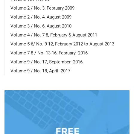
Volume-2 / No. 3, February-2009
Volume-2 / No. 4, August-2009
Volume-3 / No. 6, August-2010
Volume-4 / No. 7-8, February & August 2011
Volume-5-6/ No. 9-12, February 2012 to August 2013
Volume-7-8 / No. 13-16, February- 2016
Volume-9 / No. 17, September- 2016
Volume-9 / No. 18, April- 2017