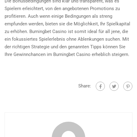
Die Bonusbedingungen sind klar und transparent, was es
Spielern erleichtert, von den angebotenen Promotions zu
profitieren. Auch wenn einige Bedingungen als streng
empfunden werden, bieten sie die Möglichkeit, Ihr Spielkapital
zu erhöhen. Burningbet Casino ist somit ideal für all jene, die
ein fokussiertes Spielerlebnis ohne Ablenkungen suchen. Mit
der richtigen Strategie und den genannten Tipps können Sie
Ihre Gewinnchancen im Burningbet Casino erheblich steigern.
Share: