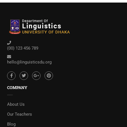
(00) 123 456 789
hello@linguisticsdu.org
COMPANY
About Us
Our Teachers
Blog