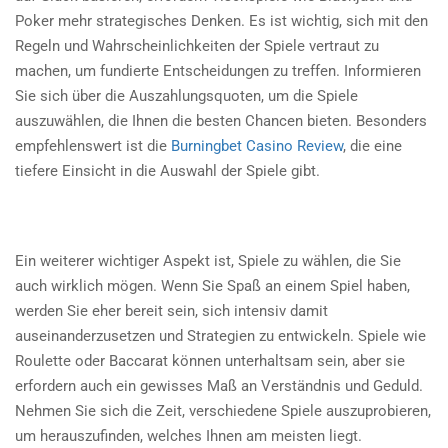
Poker mehr strategisches Denken. Es ist wichtig, sich mit den
Regeln und Wahrscheinlichkeiten der Spiele vertraut zu
machen, um fundierte Entscheidungen zu treffen. Informieren
Sie sich über die Auszahlungsquoten, um die Spiele
auszuwählen, die Ihnen die besten Chancen bieten. Besonders
empfehlenswert ist die
Burningbet Casino Review
, die eine
tiefere Einsicht in die Auswahl der Spiele gibt.
Ein weiterer wichtiger Aspekt ist, Spiele zu wählen, die Sie
auch wirklich mögen. Wenn Sie Spaß an einem Spiel haben,
werden Sie eher bereit sein, sich intensiv damit
auseinanderzusetzen und Strategien zu entwickeln. Spiele wie
Roulette oder Baccarat können unterhaltsam sein, aber sie
erfordern auch ein gewisses Maß an Verständnis und Geduld.
Nehmen Sie sich die Zeit, verschiedene Spiele auszuprobieren,
um herauszufinden, welches Ihnen am meisten liegt.