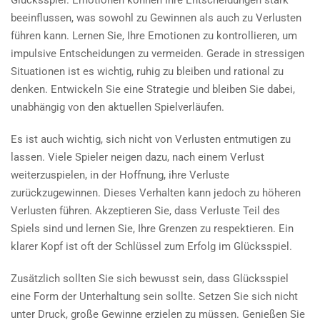
Glücksspiel. Emotionen können Ihre Entscheidungen stark
beeinflussen, was sowohl zu Gewinnen als auch zu Verlusten
führen kann. Lernen Sie, Ihre Emotionen zu kontrollieren, um
impulsive Entscheidungen zu vermeiden. Gerade in stressigen
Situationen ist es wichtig, ruhig zu bleiben und rational zu
denken. Entwickeln Sie eine Strategie und bleiben Sie dabei,
unabhängig von den aktuellen Spielverläufen.
Es ist auch wichtig, sich nicht von Verlusten entmutigen zu
lassen. Viele Spieler neigen dazu, nach einem Verlust
weiterzuspielen, in der Hoffnung, ihre Verluste
zurückzugewinnen. Dieses Verhalten kann jedoch zu höheren
Verlusten führen. Akzeptieren Sie, dass Verluste Teil des
Spiels sind und lernen Sie, Ihre Grenzen zu respektieren. Ein
klarer Kopf ist oft der Schlüssel zum Erfolg im Glücksspiel.
Zusätzlich sollten Sie sich bewusst sein, dass Glücksspiel
eine Form der Unterhaltung sein sollte. Setzen Sie sich nicht
unter Druck, große Gewinne erzielen zu müssen. Genießen Sie