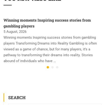
Winning moments Inspiring success stories from
gambling players
5 August, 2026
Winning moments Inspiring success stories from gambling
players Transforming Dreams into Reality Gambling is often
viewed as a game of chance, but for many players, it’s a
pathway to transforming their dreams into reality. Stories
abound of individuals who have …
SEARCH