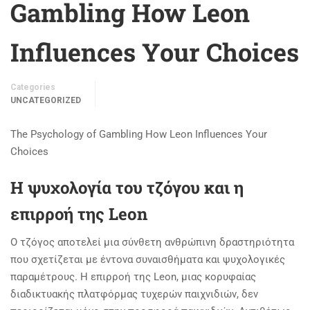
Gambling How Leon
Influences Your Choices
Categories
UNCATEGORIZED
The Psychology of Gambling How Leon Influences Your
Choices
Η ψυχολογία του τζόγου και η
επιρροή της Leon
Ο τζόγος αποτελεί μια σύνθετη ανθρώπινη δραστηριότητα
που σχετίζεται με έντονα συναισθήματα και ψυχολογικές
παραμέτρους. Η επιρροή της Leon, μιας κορυφαίας
διαδικτυακής πλατφόρμας τυχερών παιχνιδιών, δεν