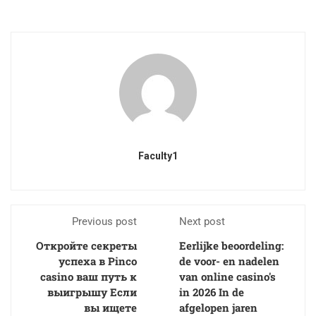
Faculty1
Previous post
Next post
Откройте секреты
Eerlijke beoordeling:
успеха в Pinco
de voor- en nadelen
casino ваш путь к
van online casino's
выигрышу Если
in 2026 In de
вы ищете
afgelopen jaren