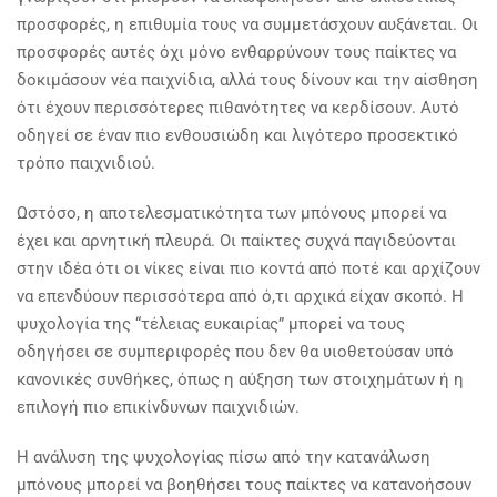
προσφορές, η επιθυμία τους να συμμετάσχουν αυξάνεται. Οι
προσφορές αυτές όχι μόνο ενθαρρύνουν τους παίκτες να
δοκιμάσουν νέα παιχνίδια, αλλά τους δίνουν και την αίσθηση
ότι έχουν περισσότερες πιθανότητες να κερδίσουν. Αυτό
οδηγεί σε έναν πιο ενθουσιώδη και λιγότερο προσεκτικό
τρόπο παιχνιδιού.
Ωστόσο, η αποτελεσματικότητα των μπόνους μπορεί να
έχει και αρνητική πλευρά. Οι παίκτες συχνά παγιδεύονται
στην ιδέα ότι οι νίκες είναι πιο κοντά από ποτέ και αρχίζουν
να επενδύουν περισσότερα από ό,τι αρχικά είχαν σκοπό. Η
ψυχολογία της “τέλειας ευκαιρίας” μπορεί να τους
οδηγήσει σε συμπεριφορές που δεν θα υιοθετούσαν υπό
κανονικές συνθήκες, όπως η αύξηση των στοιχημάτων ή η
επιλογή πιο επικίνδυνων παιχνιδιών.
Η ανάλυση της ψυχολογίας πίσω από την κατανάλωση
μπόνους μπορεί να βοηθήσει τους παίκτες να κατανοήσουν