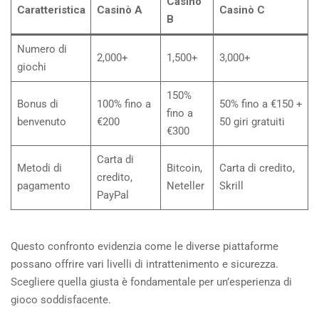
Casinò
Caratteristica
Casinò A
Casinò C
B
Numero di
2,000+
1,500+
3,000+
giochi
150%
Bonus di
100% fino a
50% fino a €150 +
fino a
benvenuto
€200
50 giri gratuiti
€300
Carta di
Metodi di
Bitcoin,
Carta di credito,
credito,
pagamento
Neteller
Skrill
PayPal
Questo confronto evidenzia come le diverse piattaforme
possano offrire vari livelli di intrattenimento e sicurezza.
Scegliere quella giusta è fondamentale per un’esperienza di
gioco soddisfacente.