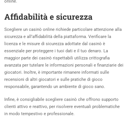
online.
Affidabilità e sicurezza
Scegliere un casinò online richiede particolare attenzione alla
sicurezza e all’affidabilità della piattaforma. Verificare la
licenza e le misure di sicurezza adottate dal casinò è
essenziale per proteggere i tuoi dati e il tuo denaro. La
maggior parte dei casinò rispettabili utilizza crittografia
avanzata per tutelare le informazioni personali e finanziarie dei
giocatori. Inoltre, è importante rimanere informati sulle
recensioni di altri giocatori e sulle pratiche di gioco
responsabile, garantendo un ambiente di gioco sano.
Infine, è consigliabile scegliere casinò che offrono supporto
clienti attivo e reattivo, per risolvere eventuali problematiche
in modo tempestivo e professionale.