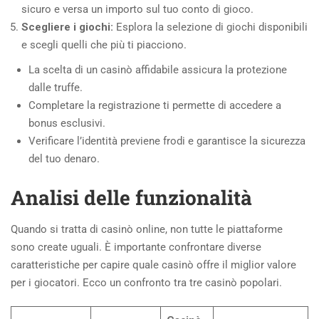
sicuro e versa un importo sul tuo conto di gioco.
Scegliere i giochi:
Esplora la selezione di giochi disponibili
e scegli quelli che più ti piacciono.
La scelta di un casinò affidabile assicura la protezione
dalle truffe.
Completare la registrazione ti permette di accedere a
bonus esclusivi.
Verificare l’identità previene frodi e garantisce la sicurezza
del tuo denaro.
Analisi delle funzionalità
Quando si tratta di casinò online, non tutte le piattaforme
sono create uguali. È importante confrontare diverse
caratteristiche per capire quale casinò offre il miglior valore
per i giocatori. Ecco un confronto tra tre casinò popolari.