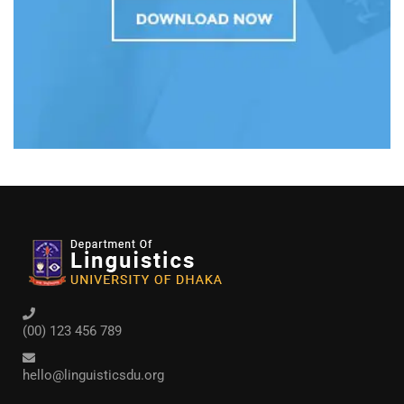
(00) 123 456 789
hello@linguisticsdu.org