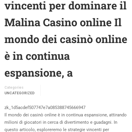
vincenti per dominare il
Malina Casino online Il
mondo dei casinò online
è in continua
espansione, a
Categories
UNCATEGORIZED
zk_1d5acdef507747e7a085388745666947
Il mondo dei casinò online è in continua espansione, attirando
milioni di giocatori in cerca di divertimento e guadagni. In
questo articolo, esploreremo le strategie vincenti per