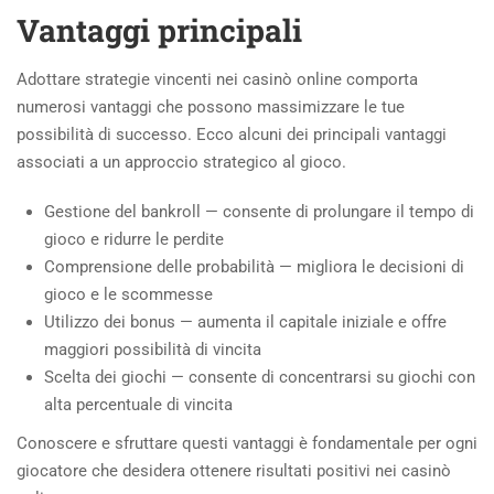
Vantaggi principali
Adottare strategie vincenti nei casinò online comporta
numerosi vantaggi che possono massimizzare le tue
possibilità di successo. Ecco alcuni dei principali vantaggi
associati a un approccio strategico al gioco.
Gestione del bankroll — consente di prolungare il tempo di
gioco e ridurre le perdite
Comprensione delle probabilità — migliora le decisioni di
gioco e le scommesse
Utilizzo dei bonus — aumenta il capitale iniziale e offre
maggiori possibilità di vincita
Scelta dei giochi — consente di concentrarsi su giochi con
alta percentuale di vincita
Conoscere e sfruttare questi vantaggi è fondamentale per ogni
giocatore che desidera ottenere risultati positivi nei casinò