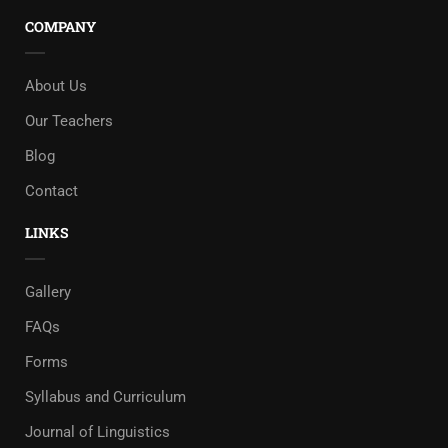
COMPANY
About Us
Our Teachers
Blog
Contact
LINKS
Gallery
FAQs
Forms
Syllabus and Curriculum
Journal of Linguistics