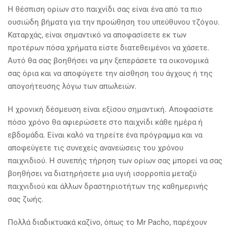
Η θέσπιση ορίων στο παιχνίδι σας είναι ένα από τα πιο
ουσιώδη βήματα για την προώθηση του υπεύθυνου τζόγου.
Καταρχάς, είναι σημαντικό να αποφασίσετε εκ των
προτέρων πόσα χρήματα είστε διατεθειμένοι να χάσετε.
Αυτό θα σας βοηθήσει να μην ξεπεράσετε τα οικονομικά
σας όρια και να αποφύγετε την αίσθηση του άγχους ή της
απογοήτευσης λόγω των απωλειών.
Η χρονική δέσμευση είναι εξίσου σημαντική. Αποφασίστε
πόσο χρόνο θα αφιερώσετε στο παιχνίδι κάθε ημέρα ή
εβδομάδα. Είναι καλό να τηρείτε ένα πρόγραμμα και να
αποφεύγετε τις συνεχείς ανανεώσεις του χρόνου
παιχνιδιού. Η συνεπής τήρηση των ορίων σας μπορεί να σας
βοηθήσει να διατηρήσετε μια υγιή ισορροπία μεταξύ
παιχνιδιού και άλλων δραστηριοτήτων της καθημερινής
σας ζωής.
Πολλά διαδικτυακά καζίνο, όπως το Mr Pacho, παρέχουν