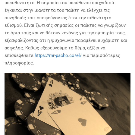
υπευθυνότητα. Η σημασία του υπεύθυνου παιχνιδιού
έγκειται στην ικανότητα του παίκτη να ελέγχει τις
συνήθειές του, αποφεύγοντας έτσι την πιθανότητα
εθισμού. Είναι ζωτικής σημασίας οι παίκτες να γνωρίζουν
τα όριά τους και να θέτουν κανόνες για την εμπειρία τους,
εξασφαλίζοντας ότι η ψυχαγωγία παραμένει ευχάριστη και
ασφαλής. Καθώς εξερευνούμε το θέμα, αξίζει να
επισκεφθείτε
https://mr-pacho.co/el/
για περισσότερες
πληροφορίες.