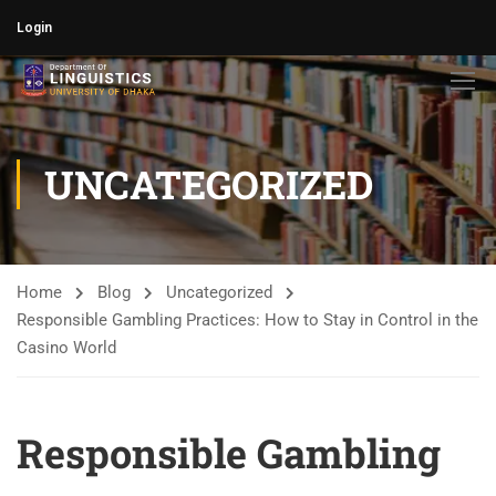
Login
UNCATEGORIZED
Home
Blog
Uncategorized
Responsible Gambling Practices: How to Stay in Control in the
Casino World
Responsible Gambling