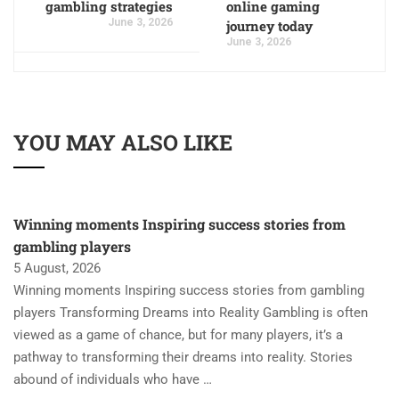
gambling strategies
online gaming
June 3, 2026
journey today
June 3, 2026
YOU MAY ALSO LIKE
Winning moments Inspiring success stories from
gambling players
5 August, 2026
Winning moments Inspiring success stories from gambling
players Transforming Dreams into Reality Gambling is often
viewed as a game of chance, but for many players, it’s a
pathway to transforming their dreams into reality. Stories
abound of individuals who have …