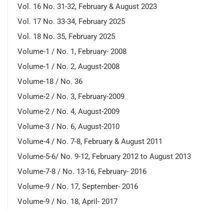
Vol. 16 No. 31-32, February & August 2023
Vol. 17 No. 33-34, February 2025
Vol. 18 No. 35, February 2025
Volume-1 / No. 1, February- 2008
Volume-1 / No. 2, August-2008
Volume-18 / No. 36
Volume-2 / No. 3, February-2009
Volume-2 / No. 4, August-2009
Volume-3 / No. 6, August-2010
Volume-4 / No. 7-8, February & August 2011
Volume-5-6/ No. 9-12, February 2012 to August 2013
Volume-7-8 / No. 13-16, February- 2016
Volume-9 / No. 17, September- 2016
Volume-9 / No. 18, April- 2017