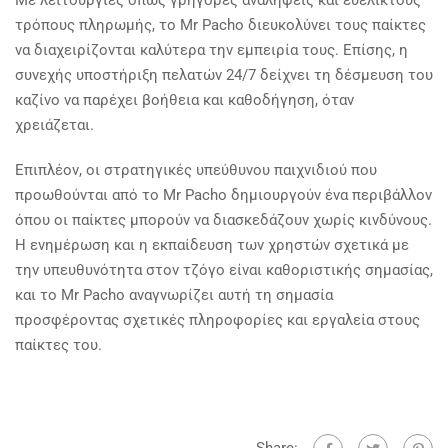
τρόπους πληρωμής, το Mr Pacho διευκολύνει τους παίκτες
να διαχειρίζονται καλύτερα την εμπειρία τους. Επίσης, η
συνεχής υποστήριξη πελατών 24/7 δείχνει τη δέσμευση του
καζίνο να παρέχει βοήθεια και καθοδήγηση, όταν
χρειάζεται.
Επιπλέον, οι στρατηγικές υπεύθυνου παιχνιδιού που
προωθούνται από το Mr Pacho δημιουργούν ένα περιβάλλον
όπου οι παίκτες μπορούν να διασκεδάζουν χωρίς κινδύνους.
Η ενημέρωση και η εκπαίδευση των χρηστών σχετικά με
την υπευθυνότητα στον τζόγο είναι καθοριστικής σημασίας,
και το Mr Pacho αναγνωρίζει αυτή τη σημασία
προσφέροντας σχετικές πληροφορίες και εργαλεία στους
παίκτες του.
Share: