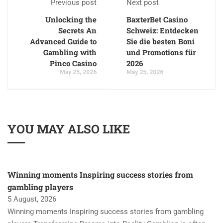
Previous post
Next post
Unlocking the
BaxterBet Casino
Secrets An
Schweiz: Entdecken
Advanced Guide to
Sie die besten Boni
Gambling with
und Promotions für
Pinco Casino
2026
May 25, 2026
May 25, 2026
YOU MAY ALSO LIKE
Winning moments Inspiring success stories from
gambling players
5 August, 2026
Winning moments Inspiring success stories from gambling