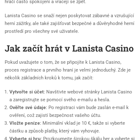
hráči často spokojeni a vracejí se zpět.
Lanista Casino se snaží nejen poskytovat zábavné a vzrušující
herní zážitky, ale také zajišťovat bezpečné a důvěryhodné herní
prostředí pro všechny své uživatele.
Jak začít hrát v Lanista Casino
Pokud uvažujete o tom, že se připojíte k Lanista Casino,
proces registrace a prvního hraní je velmi jednoduchý. Zde je
několik základních kroků k tomu, jak začít:
Vytvořte si účet:
Navštivte webové stránky Lanista Casino
a zaregistrujte se pomocí svého e-mailu a hesla.
Ověřte své údaje:
Po registraci vám bude zaslán e-mail k
ověření, což zajistí bezpečnost vašeho účtu.
Vložte peníze:
Minimální vklad je 10 €, takže si vyberte
částku a způsob platby, který vám vyhovuje.
Vyberte si hru:
Prozkoumejte širokou škálu her a vyberte si