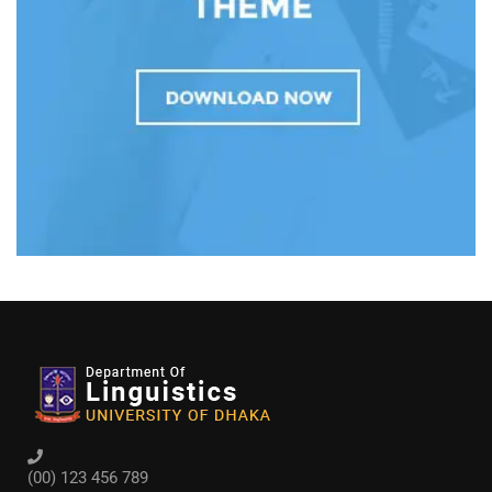
(00) 123 456 789