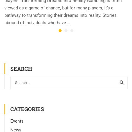
players Transforming Dreams into Reality Gambling is often
viewed as a game of chance, but for many players, it’s a
pathway to transforming their dreams into reality. Stories
abound of individuals who have …
SEARCH
CATEGORIES
Events
News