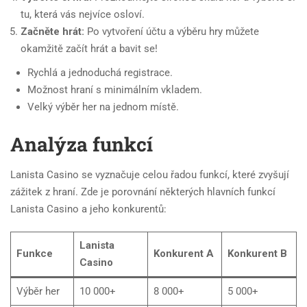
tu, která vás nejvíce osloví.
Začněte hrát:
Po vytvoření účtu a výběru hry můžete
okamžitě začít hrát a bavit se!
Rychlá a jednoduchá registrace.
Možnost hraní s minimálním vkladem.
Velký výběr her na jednom místě.
Analýza funkcí
Lanista Casino se vyznačuje celou řadou funkcí, které zvyšují
zážitek z hraní. Zde je porovnání některých hlavních funkcí
Lanista Casino a jeho konkurentů:
Lanista
Funkce
Konkurent A
Konkurent B
Casino
Výběr her
10 000+
8 000+
5 000+