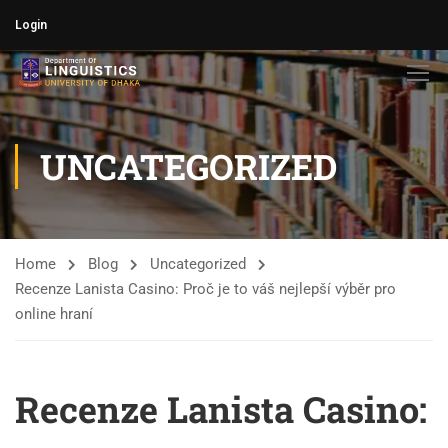
Login
UNCATEGORIZED
Home
Blog
Uncategorized
Recenze Lanista Casino: Proč je to váš nejlepší výběr pro
online hraní
Recenze Lanista Casino: