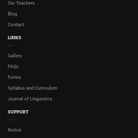
Our Teachers
Blog
Contact
LINKS
Gallery
FAQs
Forms
Syllabus and Curriculum
Journal of Linguistics
SUPPORT
Notice