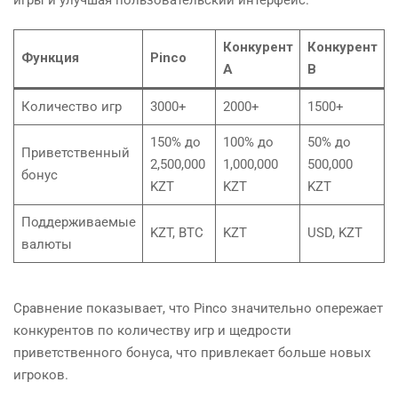
игры и улучшая пользовательский интерфейс.
Конкурент
Конкурент
Функция
Pinco
A
B
Количество игр
3000+
2000+
1500+
150% до
100% до
50% до
Приветственный
2,500,000
1,000,000
500,000
бонус
KZT
KZT
KZT
Поддерживаемые
KZT, BTC
KZT
USD, KZT
валюты
Сравнение показывает, что Pinco значительно опережает
конкурентов по количеству игр и щедрости
приветственного бонуса, что привлекает больше новых
игроков.