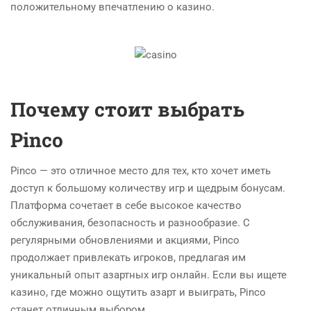
положительному впечатлению о казино.
Почему стоит выбрать
Pinco
Pinco — это отличное место для тех, кто хочет иметь
доступ к большому количеству игр и щедрым бонусам.
Платформа сочетает в себе высокое качество
обслуживания, безопасность и разнообразие. С
регулярными обновлениями и акциями, Pinco
продолжает привлекать игроков, предлагая им
уникальный опыт азартных игр онлайн. Если вы ищете
казино, где можно ощутить азарт и выиграть, Pinco
станет отличным выбором.