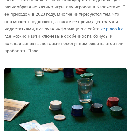
разнообразные казино-игры для игроков в Казахстане. С
её приходом в 2023 году, многие интересуются тем, что
она может предложить, а также её преимуществами и
недостатками, включая информацию с сайта
kz-pinco.kz
,
где можно найти ключевые особенности, бонусы и
важные аспекты, которые помогут вам решить, стоит ли
пробовать Pinco.