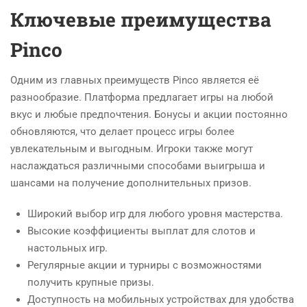
Ключевые преимущества
Pinco
Одним из главных преимуществ Pinco является её
разнообразие. Платформа предлагает игры на любой
вкус и любые предпочтения. Бонусы и акции постоянно
обновляются, что делает процесс игры более
увлекательным и выгодным. Игроки также могут
наслаждаться различными способами выигрыша и
шансами на получение дополнительных призов.
Широкий выбор игр для любого уровня мастерства.
Высокие коэффициенты выплат для слотов и
настольных игр.
Регулярные акции и турниры с возможностями
получить крупные призы.
Доступность на мобильных устройствах для удобства