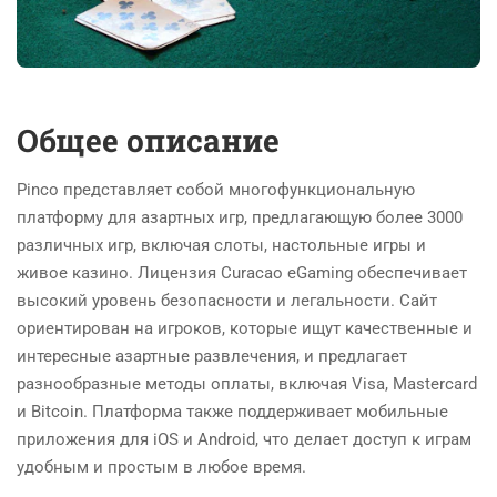
Общее описание
Pinco представляет собой многофункциональную
платформу для азартных игр, предлагающую более 3000
различных игр, включая слоты, настольные игры и
живое казино. Лицензия Curacao eGaming обеспечивает
высокий уровень безопасности и легальности. Сайт
ориентирован на игроков, которые ищут качественные и
интересные азартные развлечения, и предлагает
разнообразные методы оплаты, включая Visa, Mastercard
и Bitcoin. Платформа также поддерживает мобильные
приложения для iOS и Android, что делает доступ к играм
удобным и простым в любое время.