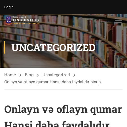
Login
UNCATEGORIZED
Home
Blog
Uncategorized
Onlayn və oflayn qumar Hansi daha faydalıdır pinup
Onlayn və oflayn qumar
Hansi daha faydalıdır