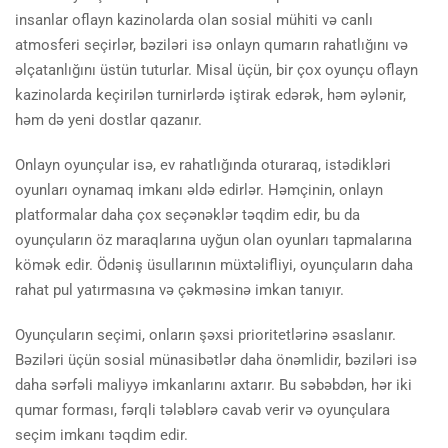
insanlar oflayn kazinolarda olan sosial mühiti və canlı
atmosferi seçirlər, bəziləri isə onlayn qumarın rahatlığını və
əlçatanlığını üstün tuturlar. Misal üçün, bir çox oyunçu oflayn
kazinolarda keçirilən turnirlərdə iştirak edərək, həm əylənir,
həm də yeni dostlar qazanır.
Onlayn oyunçular isə, ev rahatlığında oturaraq, istədikləri
oyunları oynamaq imkanı əldə edirlər. Həmçinin, onlayn
platformalar daha çox seçənəklər təqdim edir, bu da
oyunçuların öz maraqlarına uyğun olan oyunları tapmalarına
kömək edir. Ödəniş üsullarının müxtəlifliyi, oyunçuların daha
rahat pul yatırmasına və çəkməsinə imkan tanıyır.
Oyunçuların seçimi, onların şəxsi prioritetlərinə əsaslanır.
Bəziləri üçün sosial münasibətlər daha önəmlidir, bəziləri isə
daha sərfəli maliyyə imkanlarını axtarır. Bu səbəbdən, hər iki
qumar forması, fərqli tələblərə cavab verir və oyunçulara
seçim imkanı təqdim edir.