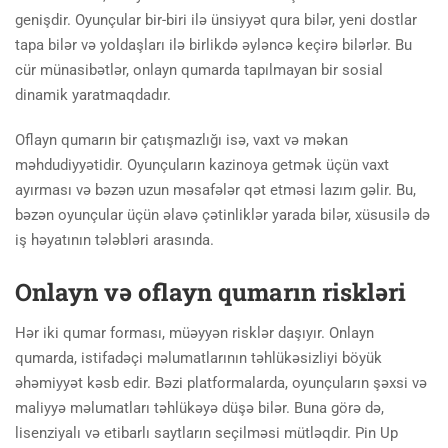
genişdir. Oyunçular bir-biri ilə ünsiyyət qura bilər, yeni dostlar
tapa bilər və yoldaşları ilə birlikdə əyləncə keçirə bilərlər. Bu
cür münasibətlər, onlayn qumarda tapılmayan bir sosial
dinamik yaratmaqdadır.
Oflayn qumarın bir çatışmazlığı isə, vaxt və məkan
məhdudiyyətidir. Oyunçuların kazinoya getmək üçün vaxt
ayırması və bəzən uzun məsafələr qət etməsi lazım gəlir. Bu,
bəzən oyunçular üçün əlavə çətinliklər yarada bilər, xüsusilə də
iş həyatının tələbləri arasında.
Onlayn və oflayn qumarın riskləri
Hər iki qumar forması, müəyyən risklər daşıyır. Onlayn
qumarda, istifadəçi məlumatlarının təhlükəsizliyi böyük
əhəmiyyət kəsb edir. Bəzi platformalarda, oyunçuların şəxsi və
maliyyə məlumatları təhlükəyə düşə bilər. Buna görə də,
lisenziyalı və etibarlı saytların seçilməsi mütləqdir. Pin Up