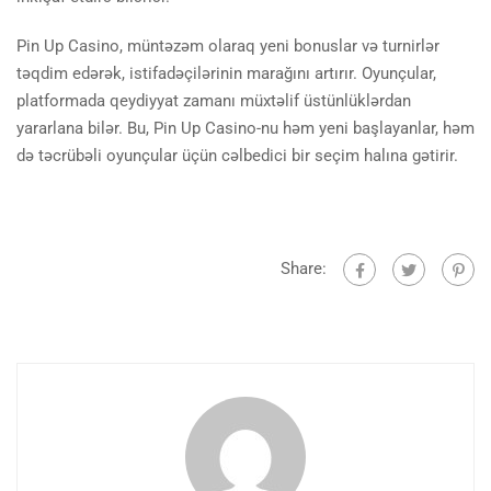
Pin Up Casino, müntəzəm olaraq yeni bonuslar və turnirlər
təqdim edərək, istifadəçilərinin marağını artırır. Oyunçular,
platformada qeydiyyat zamanı müxtəlif üstünlüklərdan
yararlana bilər. Bu, Pin Up Casino-nu həm yeni başlayanlar, həm
də təcrübəli oyunçular üçün cəlbedici bir seçim halına gətirir.
Share: