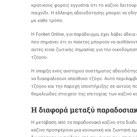
κρατικούς φορείς εγγυάται ότι το καζίνο λειτου
παιχνίδι. Η έλλειψη αδειοδότησης μπορεί να οδηγ
με κάθε τρόπο.
Η Fonbet Online, για παράδειγμα, έχει λάβει άδε
που σημαίνει ότι οι παίκτες μπορούν να αισθάνον
αυτές είναι ζωτικής σημασίας για την οικοδόμη
τζόγου.
Η ύπαρξη ενός αυστηρού συστήματος αδειοδότηση
να διασφαλίσουν υπεύθυνο τζόγο. Αυτό περιλαμβά
τζόγου και την παροχή υποστήριξης σε αυτούς πο
θεμελιώδες στοιχείο της επιτυχίας των καζίνο κα
Η διαφορά μεταξύ παραδοσιακ
Η μετάβαση από τα παραδοσιακά καζίνο στα διαδ
καζίνο προσφέρουν μια κοινωνική και ζωντανή εμπ