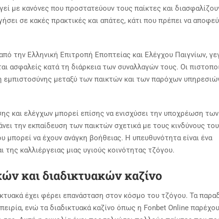
ργεί με κανόνες που προστατεύουν τους παίκτες και διασφαλίζου
ήσει σε κακές πρακτικές και απάτες, κάτι που πρέπει να αποφε
ια από την Ελληνική Επιτροπή Εποπτείας και Ελέγχου Παιγνίων, γ
ται ασφαλείς κατά τη διάρκεια των συναλλαγών τους. Οι πιστοπο
ση εμπιστοσύνης μεταξύ των παικτών και των παρόχων υπηρεσιώ
ς και ελέγχων μπορεί επίσης να ενισχύσει την υποχρέωση των
νει την εκπαίδευση των παικτών σχετικά με τους κινδύνους του
υ μπορεί να έχουν ανάγκη βοήθειας. Η υπευθυνότητα είναι ένα
ι της καλλιέργειας μιας υγιούς κοινότητας τζόγου.
ών και διαδικτυακών καζίνο
ικτυακά έχει φέρει επανάσταση στον κόσμο του τζόγου. Τα παρα
ειρία, ενώ τα διαδικτυακά καζίνο όπως η Fonbet Online παρέχου