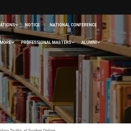
CATIONS
NOTICE
NATIONAL CONFERENCE
MORE
PROFESSIONAL MASTERS
ALUMNI
ng Truths at Fonbet Online