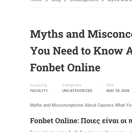
Myths and Misconc
You Need to Know A
Fonbet Online
Categories
Date
Posted by
FACULTY1
UNCATEGORIZED
MAY 29, 2026
Myths and Misconceptions About Casinos What You
Fonbet Online: Ποιες είναι οι