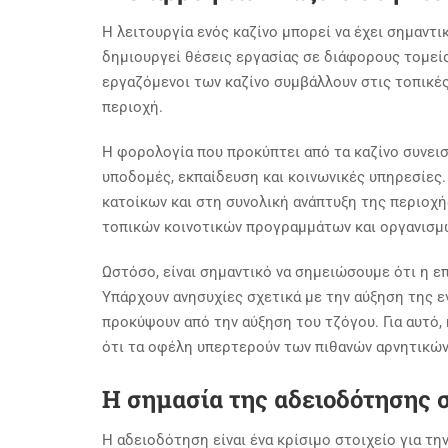
Η λειτουργία ενός καζίνο μπορεί να έχει σημαντι
δημιουργεί θέσεις εργασίας σε διάφορους τομείς,
εργαζόμενοι των καζίνο συμβάλλουν στις τοπικές
περιοχή.
Η φορολογία που προκύπτει από τα καζίνο συνει
υποδομές, εκπαίδευση και κοινωνικές υπηρεσίες.
κατοίκων και στη συνολική ανάπτυξη της περιοχής
τοπικών κοινοτικών προγραμμάτων και οργανισμ
Ωστόσο, είναι σημαντικό να σημειώσουμε ότι η επ
Υπάρχουν ανησυχίες σχετικά με την αύξηση της 
προκύψουν από την αύξηση του τζόγου. Για αυτό, 
ότι τα οφέλη υπερτερούν των πιθανών αρνητικών
Η σημασία της αδειοδότησης 
Η αδειοδότηση είναι ένα κρίσιμο στοιχείο για τη