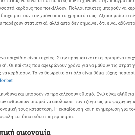
 τα καζίνο είναι ότι οι παίκτες πάντα χάνουν. Στην πραγματικό
οσοστά κέρδους που ποικίλλουν. Πολλοί παίκτες μπορούν να κερ
 διαχειριστούν τον χρόνο και τα χρήματά τους. Αξιοσημείωτο είν
 παρέχουν στατιστικά, αλλά αυτό δεν σημαίνει ότι είναι αδύνατο
ένα παιχνίδια είναι τυχαίες. Στην πραγματικότητα, ορισμένα παιχν
ική. Οι παίκτες που αφιερώνουν χρόνο για να μάθουν τις στρατη
 να κερδίσουν. Το να θεωρείτε ότι όλα είναι θέμα τύχης περιορί
fonbet
πικίνδυνα και μπορούν να προκαλέσουν εθισμό. Ενώ είναι αλήθεια 
 των ανθρώπων μπορεί να απολαύσει τον τζόγο ως μια ψυχαγωγι
ονομική τους κατάσταση. Η εκπαίδευση και η ενημέρωση για το
ασφαλή και διασκεδαστική εμπειρία.
πική οικονομία