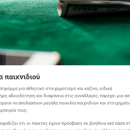
α παιχνιδιού
τφόρμα για αθλητικό στοιχηματισμό και καζίνο, ειδικά
ήρη αδειοδότηση και διαφάνεια στις συναλλαγές, παρέχει μια α
πορούν να απολαύσουν μεγάλη ποικιλία παιχνιδιών και στοιχημάτ
μπειρία τους.
σφαλίζει ότι οι παίκτες έχουν πρόσβαση σε βοήθεια ανά πάσα σ