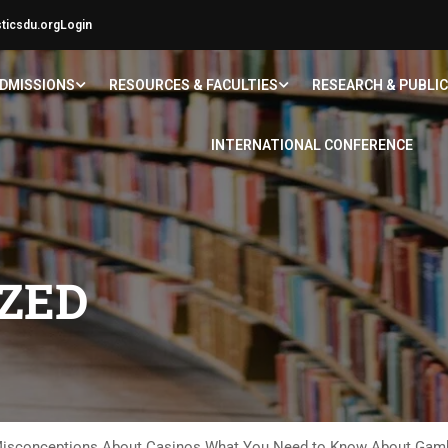
sticsdu.org
Login
DMISSIONS
RESOURCES & FACULTIES
RESEARCH & PUBLI
INTERNATIONAL CONFERENCE
ZED
isconceptions About Casinos What You Need to Know About Gambli