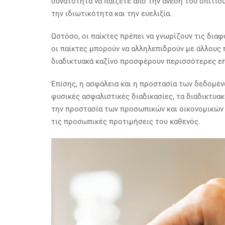
δυνατότητα να παίζετε από την άνεση του σπιτιο
την ιδιωτικότητα και την ευελιξία.
Ωστόσο, οι παίκτες πρέπει να γνωρίζουν τις δια
οι παίκτες μπορούν να αλληλεπιδρούν με άλλους π
διαδικτυακά καζίνο προσφέρουν περισσότερες επ
Επίσης, η ασφάλεια και η προστασία των δεδομέν
φυσικές ασφαλιστικές διαδικασίες, τα διαδικτυ
την προστασία των προσωπικών και οικονομικών
τις προσωπικές προτιμήσεις του καθενός.