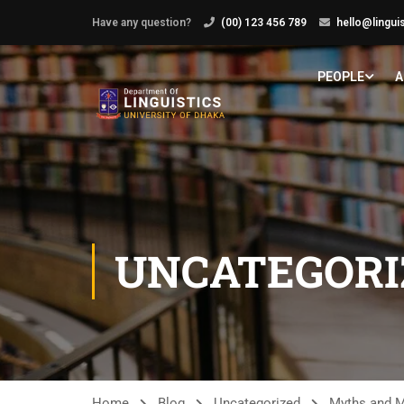
Have any question?
(00) 123 456 789
hello@lingui
PEOPLE
A
UNCATEGORI
Home
Blog
Uncategorized
Myths and M