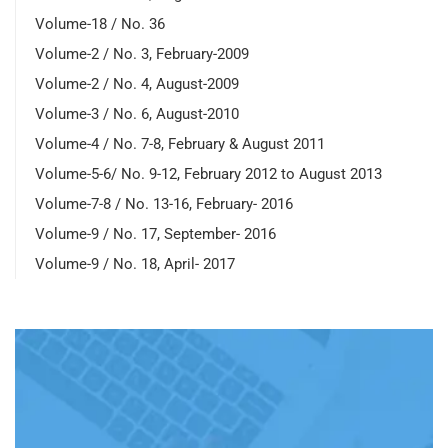
Volume-18 / No. 36
Volume-2 / No. 3, February-2009
Volume-2 / No. 4, August-2009
Volume-3 / No. 6, August-2010
Volume-4 / No. 7-8, February & August 2011
Volume-5-6/ No. 9-12, February 2012 to August 2013
Volume-7-8 / No. 13-16, February- 2016
Volume-9 / No. 17, September- 2016
Volume-9 / No. 18, April- 2017