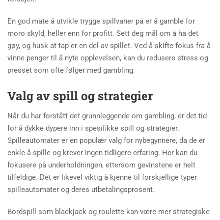
En god måte å utvikle trygge spillvaner på er å gamble for
moro skyld, heller enn for profitt. Sett deg mål om å ha det
gøy, og husk at tap er en del av spillet. Ved å skifte fokus fra å
vinne penger til å nyte opplevelsen, kan du redusere stress og
presset som ofte følger med gambling.
Valg av spill og strategier
Når du har forstått det grunnleggende om gambling, er det tid
for å dykke dypere inn i spesifikke spill og strategier.
Spilleautomater er en populær valg for nybegynnere, da de er
enkle å spille og krever ingen tidligere erfaring. Her kan du
fokusere på underholdningen, ettersom gevinstene er helt
tilfeldige. Det er likevel viktig å kjenne til forskjellige typer
spilleautomater og deres utbetalingsprosent.
Bordspill som blackjack og roulette kan være mer strategiske