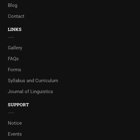
Blog
Contact
LINKS
Gallery
FAQs
Forms
Syllabus and Curriculum
Journal of Linguistics
SUPPORT
Notice
Events