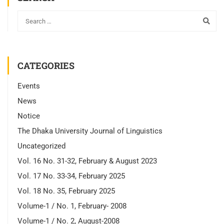
CATEGORIES
Events
News
Notice
The Dhaka University Journal of Linguistics
Uncategorized
Vol. 16 No. 31-32, February & August 2023
Vol. 17 No. 33-34, February 2025
Vol. 18 No. 35, February 2025
Volume-1 / No. 1, February- 2008
Volume-1 / No. 2, August-2008