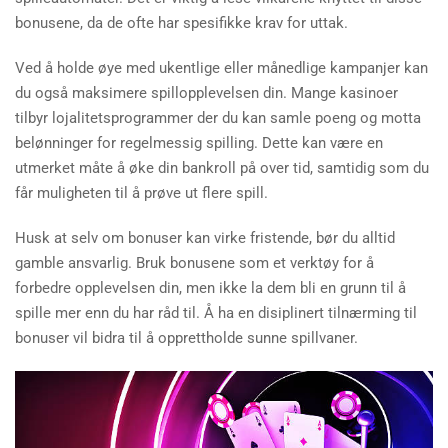
bonusene, da de ofte har spesifikke krav for uttak.
Ved å holde øye med ukentlige eller månedlige kampanjer kan
du også maksimere spillopplevelsen din. Mange kasinoer
tilbyr lojalitetsprogrammer der du kan samle poeng og motta
belønninger for regelmessig spilling. Dette kan være en
utmerket måte å øke din bankroll på over tid, samtidig som du
får muligheten til å prøve ut flere spill.
Husk at selv om bonuser kan virke fristende, bør du alltid
gamble ansvarlig. Bruk bonusene som et verktøy for å
forbedre opplevelsen din, men ikke la dem bli en grunn til å
spille mer enn du har råd til. Å ha en disiplinert tilnærming til
bonuser vil bidra til å opprettholde sunne spillvaner.