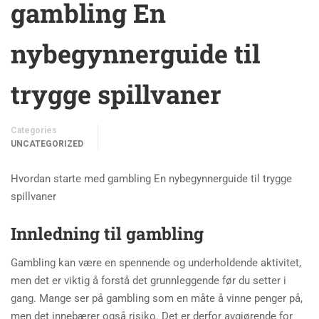
gambling En
nybegynnerguide til
trygge spillvaner
Categories
UNCATEGORIZED
Hvordan starte med gambling En nybegynnerguide til trygge
spillvaner
Innledning til gambling
Gambling kan være en spennende og underholdende aktivitet,
men det er viktig å forstå det grunnleggende før du setter i
gang. Mange ser på gambling som en måte å vinne penger på,
men det innebærer også risiko. Det er derfor avgjørende for