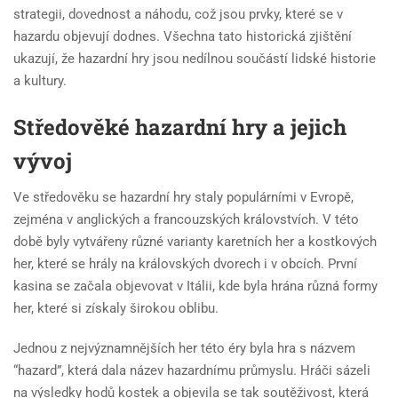
strategii, dovednost a náhodu, což jsou prvky, které se v
hazardu objevují dodnes. Všechna tato historická zjištění
ukazují, že hazardní hry jsou nedílnou součástí lidské historie
a kultury.
Středověké hazardní hry a jejich
vývoj
Ve středověku se hazardní hry staly populárními v Evropě,
zejména v anglických a francouzských královstvích. V této
době byly vytvářeny různé varianty karetních her a kostkových
her, které se hrály na královských dvorech i v obcích. První
kasina se začala objevovat v Itálii, kde byla hrána různá formy
her, které si získaly širokou oblibu.
Jednou z nejvýznamnějších her této éry byla hra s názvem
“hazard”, která dala název hazardnímu průmyslu. Hráči sázeli
na výsledky hodů kostek a objevila se tak soutěživost, která