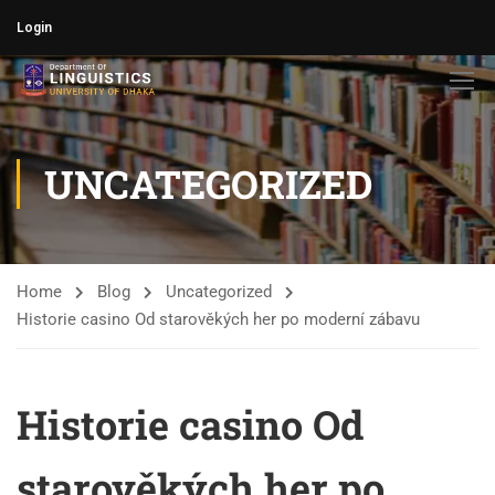
Login
UNCATEGORIZED
Home
Blog
Uncategorized
Historie casino Od starověkých her po moderní zábavu
Historie casino Od
starověkých her po