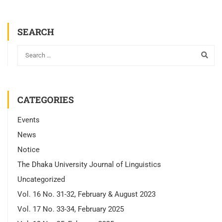
SEARCH
CATEGORIES
Events
News
Notice
The Dhaka University Journal of Linguistics
Uncategorized
Vol. 16 No. 31-32, February & August 2023
Vol. 17 No. 33-34, February 2025