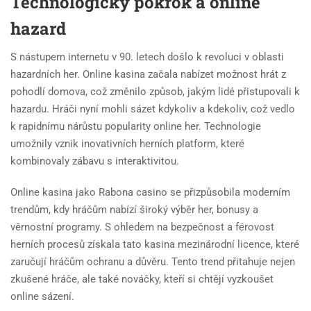
Technologický pokrok a online
hazard
S nástupem internetu v 90. letech došlo k revoluci v oblasti
hazardních her. Online kasina začala nabízet možnost hrát z
pohodlí domova, což změnilo způsob, jakým lidé přistupovali k
hazardu. Hráči nyní mohli sázet kdykoliv a kdekoliv, což vedlo
k rapidnímu nárůstu popularity online her. Technologie
umožnily vznik inovativních herních platform, které
kombinovaly zábavu s interaktivitou.
Online kasina jako Rabona casino se přizpůsobila moderním
trendům, kdy hráčům nabízí široký výběr her, bonusy a
věrnostní programy. S ohledem na bezpečnost a férovost
herních procesů získala tato kasina mezinárodní licence, které
zaručují hráčům ochranu a důvěru. Tento trend přitahuje nejen
zkušené hráče, ale také nováčky, kteří si chtějí vyzkoušet
online sázení.