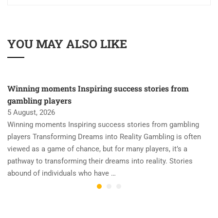
YOU MAY ALSO LIKE
Winning moments Inspiring success stories from
gambling players
5 August, 2026
Winning moments Inspiring success stories from gambling
players Transforming Dreams into Reality Gambling is often
viewed as a game of chance, but for many players, it’s a
pathway to transforming their dreams into reality. Stories
abound of individuals who have …