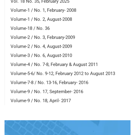
Vol. 18 No. 35, February 2025
Volume-1 / No. 1, February- 2008
Volume-1 / No. 2, August-2008
Volume-18 / No. 36
Volume-2 / No. 3, February-2009
Volume-2 / No. 4, August-2009
Volume-3 / No. 6, August-2010
Volume-4 / No. 7-8, February & August 2011
Volume-5-6/ No. 9-12, February 2012 to August 2013
Volume-7-8 / No. 13-16, February- 2016
Volume-9 / No. 17, September- 2016
Volume-9 / No. 18, April- 2017