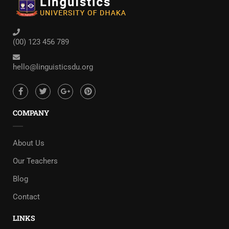
(00) 123 456 789
hello@linguisticsdu.org
COMPANY
About Us
Our Teachers
Blog
Contact
LINKS