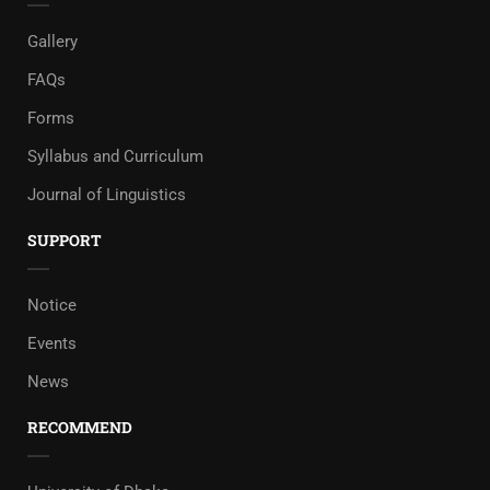
Gallery
FAQs
Forms
Syllabus and Curriculum
Journal of Linguistics
SUPPORT
Notice
Events
News
RECOMMEND