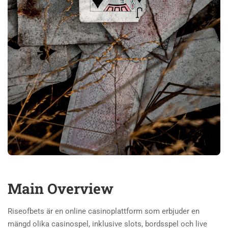
Main Overview
Riseofbets är en online casinoplattform som erbjuder en
mängd olika casinospel, inklusive slots, bordsspel och live