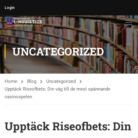
Login
UNCATEGORIZED
Home
Blog
Uncategorized
Upptäck Riseofbets: Din väg till de mest spännande
casinospelen
Upptäck Riseofbets: Din