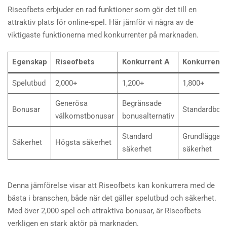
Riseofbets erbjuder en rad funktioner som gör det till en
attraktiv plats för online-spel. Här jämför vi några av de
viktigaste funktionerna med konkurrenter på marknaden.
Egenskap
Riseofbets
Konkurrent A
Konkurrent 
Spelutbud
2,000+
1,200+
1,800+
Generösa
Begränsade
Bonusar
Standardbon
välkomstbonusar
bonusalternativ
Standard
Grundläggan
Säkerhet
Högsta säkerhet
säkerhet
säkerhet
Denna jämförelse visar att Riseofbets kan konkurrera med de
bästa i branschen, både när det gäller spelutbud och säkerhet.
Med över 2,000 spel och attraktiva bonusar, är Riseofbets
verkligen en stark aktör på marknaden.