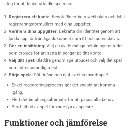
steg för att kickstarta din spelresa:
Registrera ett konto:
Besök Riseofbets webbplats och fyll i
registreringsformuläret med dina uppgifter.
Verifiera dina uppgifter:
Bekräfta din identitet genom att
ladda upp nödvändiga dokument som ID och adressbevis.
Gör en insättning:
Välj en av de många betalningsmetoder
som erbjuds för att sätta in pengar på ditt konto.
Välj ditt spel:
Bläddra genom spelutbudet och välj det spel
som intresserar dig mest.
Börja spela:
Sätt igång och njut av dina favoritspel!
Enkel registreringsprocess gör det snabbt att komma
igång.
Flertalet betalningsalternativ för att passa alla behov.
Stort utbud av spel för varje typ av spelare.
Funktioner och jämförelse