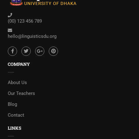
(00) 123 456 789
hello@linguisticsdu.org
COMPANY
About Us
Our Teachers
Blog
Contact
LINKS