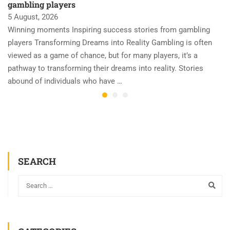
gambling players
5 August, 2026
Winning moments Inspiring success stories from gambling
players Transforming Dreams into Reality Gambling is often
viewed as a game of chance, but for many players, it’s a
pathway to transforming their dreams into reality. Stories
abound of individuals who have …
SEARCH