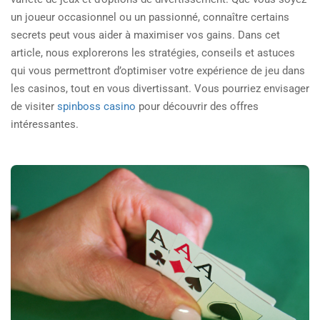
un joueur occasionnel ou un passionné, connaître certains
secrets peut vous aider à maximiser vos gains. Dans cet
article, nous explorerons les stratégies, conseils et astuces
qui vous permettront d’optimiser votre expérience de jeu dans
les casinos, tout en vous divertissant. Vous pourriez envisager
de visiter
spinboss casino
pour découvrir des offres
intéressantes.