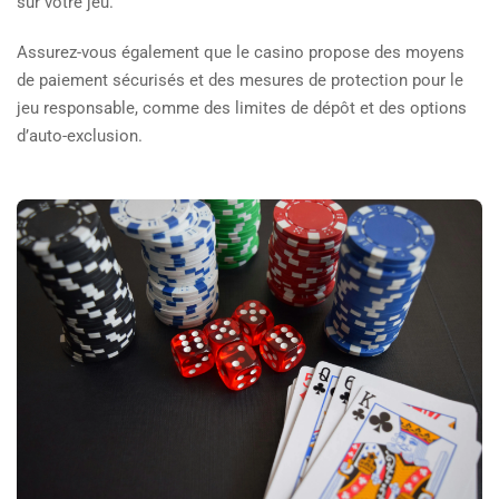
sur votre jeu.
Assurez-vous également que le casino propose des moyens
de paiement sécurisés et des mesures de protection pour le
jeu responsable, comme des limites de dépôt et des options
d’auto-exclusion.