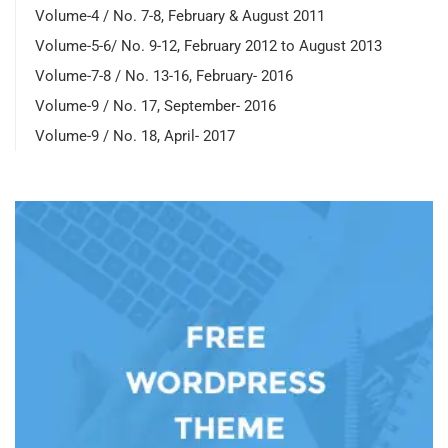
Volume-4 / No. 7-8, February & August 2011
Volume-5-6/ No. 9-12, February 2012 to August 2013
Volume-7-8 / No. 13-16, February- 2016
Volume-9 / No. 17, September- 2016
Volume-9 / No. 18, April- 2017