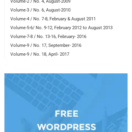
Volume-2 / No. 4, August-2009
Volume-3 / No. 6, August-2010
Volume-4 / No. 7-8, February & August 2011
Volume-5-6/ No. 9-12, February 2012 to August 2013
Volume-7-8 / No. 13-16, February- 2016
Volume-9 / No. 17, September- 2016
Volume-9 / No. 18, April- 2017