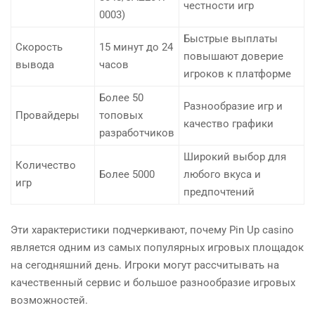
честности игр
0003)
Быстрые выплаты
Скорость
15 минут до 24
повышают доверие
вывода
часов
игроков к платформе
Более 50
Разнообразие игр и
Провайдеры
топовых
качество графики
разработчиков
Широкий выбор для
Количество
Более 5000
любого вкуса и
игр
предпочтений
Эти характеристики подчеркивают, почему Pin Up casino
является одним из самых популярных игровых площадок
на сегодняшний день. Игроки могут рассчитывать на
качественный сервис и большое разнообразие игровых
возможностей.