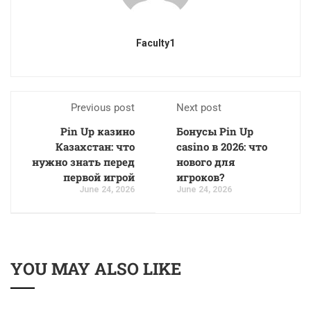
Faculty1
Previous post
Next post
Pin Up казино
Бонусы Pin Up
Казахстан: что
casino в 2026: что
нужно знать перед
нового для
первой игрой
игроков?
June 24, 2026
June 24, 2026
YOU MAY ALSO LIKE