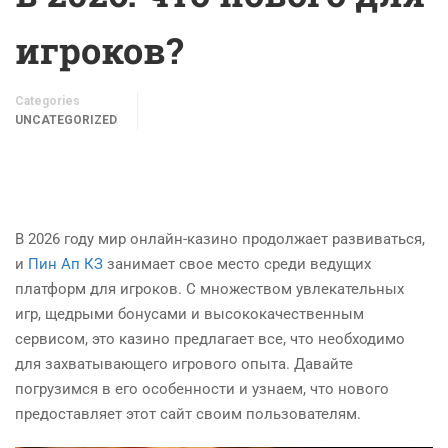
игроков?
Categories
UNCATEGORIZED
В 2026 году мир онлайн-казино продолжает развиваться,
и
Пин Ап КЗ
занимает свое место среди ведущих
платформ для игроков. С множеством увлекательных
игр, щедрыми бонусами и высококачественным
сервисом, это казино предлагает все, что необходимо
для захватывающего игрового опыта. Давайте
погрузимся в его особенности и узнаем, что нового
предоставляет этот сайт своим пользователям.