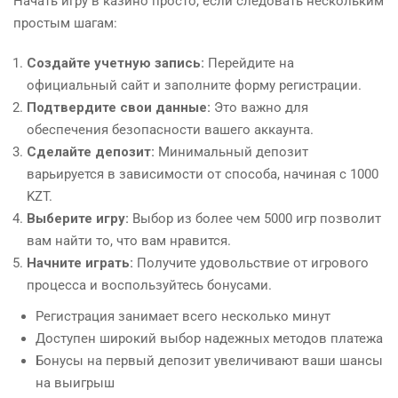
Начать игру в казино просто, если следовать нескольким
простым шагам:
Создайте учетную запись:
Перейдите на
официальный сайт и заполните форму регистрации.
Подтвердите свои данные:
Это важно для
обеспечения безопасности вашего аккаунта.
Сделайте депозит:
Минимальный депозит
варьируется в зависимости от способа, начиная с 1000
KZT.
Выберите игру:
Выбор из более чем 5000 игр позволит
вам найти то, что вам нравится.
Начните играть:
Получите удовольствие от игрового
процесса и воспользуйтесь бонусами.
Регистрация занимает всего несколько минут
Доступен широкий выбор надежных методов платежа
Бонусы на первый депозит увеличивают ваши шансы
на выигрыш