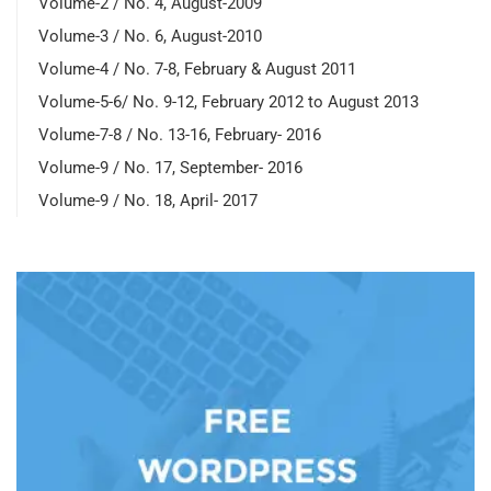
Volume-2 / No. 4, August-2009
Volume-3 / No. 6, August-2010
Volume-4 / No. 7-8, February & August 2011
Volume-5-6/ No. 9-12, February 2012 to August 2013
Volume-7-8 / No. 13-16, February- 2016
Volume-9 / No. 17, September- 2016
Volume-9 / No. 18, April- 2017