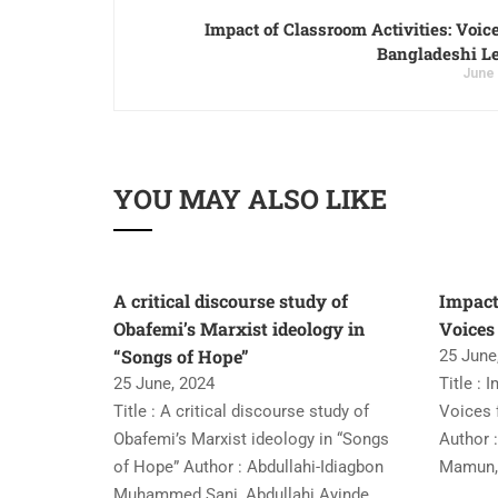
Impact of Classroom Activities: Voic
Bangladeshi L
June 
YOU MAY ALSO LIKE
A critical discourse study of
Impact
Obafemi’s Marxist ideology in
Voices
“Songs of Hope”
25 June
25 June, 2024
Title : 
Title : A critical discourse study of
Voices 
Obafemi’s Marxist ideology in “Songs
Author 
of Hope” Author : Abdullahi-Idiagbon
Mamun,
Muhammed Sani, Abdullahi Ayinde