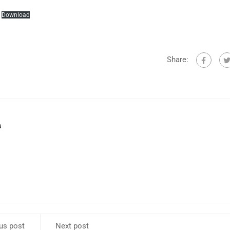
Download
Share:
s
us post
Next post