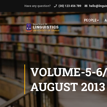
Have any question?
(00) 123 456 789
hello@lingui
PEOPLE
A
VOLUME-5-6/ 
AUGUST 2013