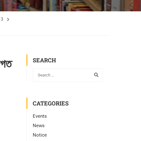
13
থগত
SEARCH
CATEGORIES
Events
News
Notice