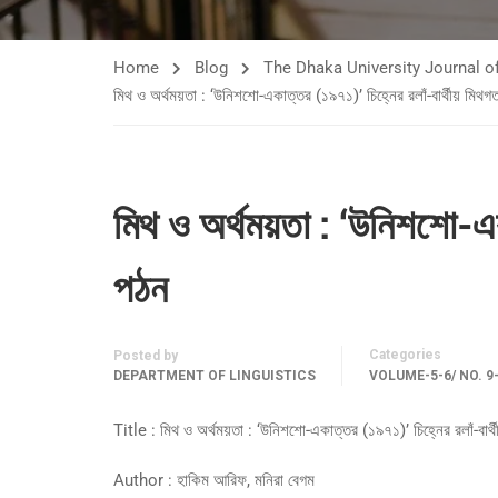
Home
Blog
The Dhaka University Journal of
মিথ ও অর্থময়তা : ‘উনিশশো-একাত্তর (১৯৭১)’ চিহ্নের রলাঁ-বার্থীয় মিথগ
মিথ ও অর্থময়তা : ‘উনিশশো-এক
পঠন
Categories
Posted by
DEPARTMENT OF LINGUISTICS
VOLUME-5-6/ NO. 9
Title : মিথ ও অর্থময়তা : ‘উনিশশো-একাত্তর (১৯৭১)’ চিহ্নের রলাঁ-বার্
Author : হাকিম আরিফ, মনিরা বেগম