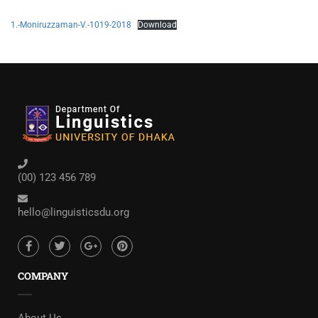
1.-Moniruzzaman-V.-1019-2018
Download
(00) 123 456 789
hello@linguisticsdu.org
COMPANY