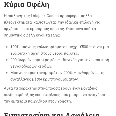
Κύρια Οφέλη
Η επιλογή της Lolajack Casino προσφέρει πολλά
πλεονεκτήματα, καθιστώντας την ιδανική επιλογή για
αρχάριους και έμπειρους παίκτες. Ορισμένα από τα
σημαντικά οφέλη είναι τα εξής:
100% μπόνους καλωσορίσματος μέχρι €500 — δίνει μία
εξαιρετική αρχή στους νέους παίκτες.
200 δωρεάν περιστροφές — ιδανικές για την απόκτηση
γενναιόδωρων κερδών.
Μπόνους κρυπτονομισμάτων 200% — ενθαρρύνει τις
συναλλαγές μέσω κρυπτονομισμάτων.
Αυτά τα χαρακτηριστικά προσφέρουν έναν μοναδικό
συνδυασμό αξίας και ασφάλειας που μπορεί να ενισχύσει
την εμπειρία παιχνιδιού στον χρήστη.
Εμπιστοσύνη και Ασφάλεια