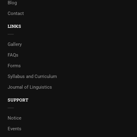
Blog
Contact
LINKS
Gallery
FAQs
Forms
Syllabus and Curriculum
Journal of Linguistics
SUPPORT
Notice
Events