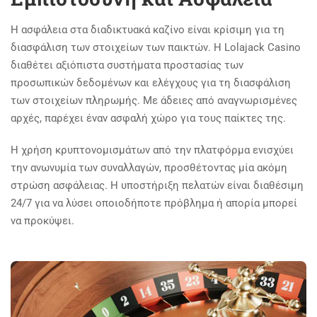
Η ασφάλεια στα διαδικτυακά καζίνο είναι κρίσιμη για τη
διασφάλιση των στοιχείων των παικτών. Η Lolajack Casino
διαθέτει αξιόπιστα συστήματα προστασίας των
προσωπικών δεδομένων και ελέγχους για τη διασφάλιση
των στοιχείων πληρωμής. Με άδειες από αναγνωρισμένες
αρχές, παρέχει έναν ασφαλή χώρο για τους παίκτες της.
Η χρήση κρυπτονομισμάτων από την πλατφόρμα ενισχύει
την ανωνυμία των συναλλαγών, προσθέτοντας μία ακόμη
στρώση ασφάλειας. Η υποστήριξη πελατών είναι διαθέσιμη
24/7 για να λύσει οποιοδήποτε πρόβλημα ή απορία μπορεί
να προκύψει.