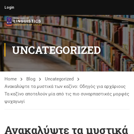
Login
UNCATEGORIZED
Home
Blog
Uncategorized
Ανακαλύψτε τα μυστικά των καζίνο: Οδηγός για αρχάριους
Τα καζίνο αποτελούν μία από τις πιο συναρπαστικές μορφές
ψυχαγωγί
Ανακαλύψτε τα μυστικά