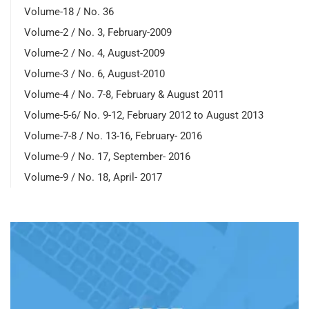
Volume-18 / No. 36
Volume-2 / No. 3, February-2009
Volume-2 / No. 4, August-2009
Volume-3 / No. 6, August-2010
Volume-4 / No. 7-8, February & August 2011
Volume-5-6/ No. 9-12, February 2012 to August 2013
Volume-7-8 / No. 13-16, February- 2016
Volume-9 / No. 17, September- 2016
Volume-9 / No. 18, April- 2017