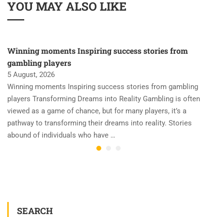
YOU MAY ALSO LIKE
Winning moments Inspiring success stories from
gambling players
5 August, 2026
Winning moments Inspiring success stories from gambling
players Transforming Dreams into Reality Gambling is often
viewed as a game of chance, but for many players, it’s a
pathway to transforming their dreams into reality. Stories
abound of individuals who have …
SEARCH