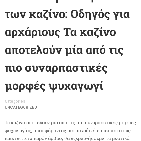
των καζίνο: Οδηγός για
αρχάριους Τα καζίνο
αποτελούν μία από τις
πιο συναρπαστικές
μορφές ψυχαγωγί
Categories
UNCATEGORIZED
Τα καζίνο αποτελούν μία από τις πιο συναρπαστικές μορφές
ψυχαγωγίας, προσφέροντας μία μοναδική εμπειρία στους
παίκτες. Στο παρόν άρθρο, θα εξερευνήσουμε τα μυστικά